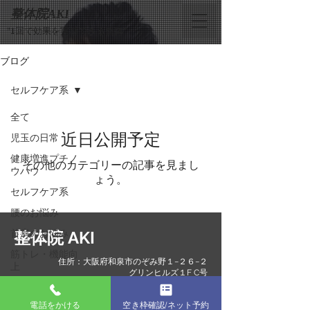
整体院AKI
”1回で効果を実感できる整体”
ブログ
セルフケア系
全て
近日公開予定
児玉の日常
健康増進プチノ
その他のカテゴリーの記事を見まし
ウハウ
ょう。
セルフケア系
腰のお悩み
首肩のお悩み
整体院 AKI
筋トレ・機能向
住所：大阪府和泉市のぞみ野１−２６−２
上
グリンヒルズ１F C号
TEL：０８０-４２３７-８１００
−10歳アンチエ
​営業時間：０９：３０〜２２：００
イジング
電話をかける
空き枠確認/ネット予約
最終受付２０：３０ 不定休