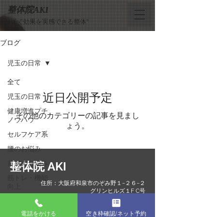
整体院AKI
”1回で効果を実感できる整体”
ブログ
児玉の日常
全て
近日公開予定
児玉の日常
健康増進プチ
その他のカテゴリーの記事を見まし
ノウハウ
ょう。
セルフケア系
腰のお悩み
首肩のお悩み
整体院 AKI
筋トレ・機能
住所：大阪府和泉市のぞみ野１−２６−２
向上
グリンヒルズ１F C号
TEL：０８０-４２３７-８１００
−10歳アンチ
​営業時間：０９：３０〜２２：００
エイジング
電話をかける
空き枠確認/ネット予約
最終受付２０：３０ 不定休