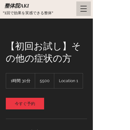
整体院AKI
”1回で効果を実感できる整体”
【初回お試し】そ
の他の症状の方
5500
1時間 30分
1
5500
Location 1
時
3
0
分
今すぐ予約