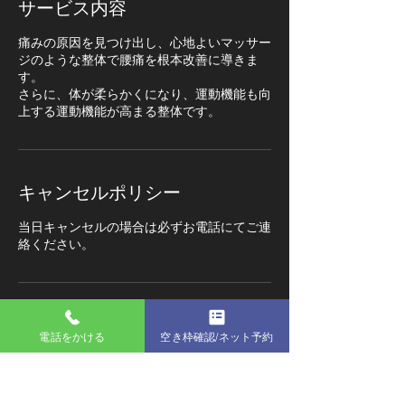
サービス内容
痛みの原因を見つけ出し、心地よいマッサー
ジのような整体で腰痛を根本改善に導きま
す。
さらに、体が柔らかくになり、運動機能も向
上する運動機能が高まる整体です。
キャンセルポリシー
当日キャンセルの場合は必ずお電話にてご連
連絡先
電話をかける
空き枠確認/ネット予約
大阪府和泉市のぞみ野1-26-2 グリンヒルズ
１F C号
08042378100