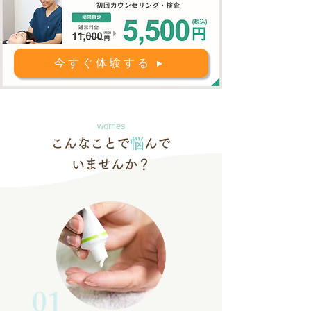
今すぐ体験する ▸
worries
悩
こんなことで
んで
いませんか？
01