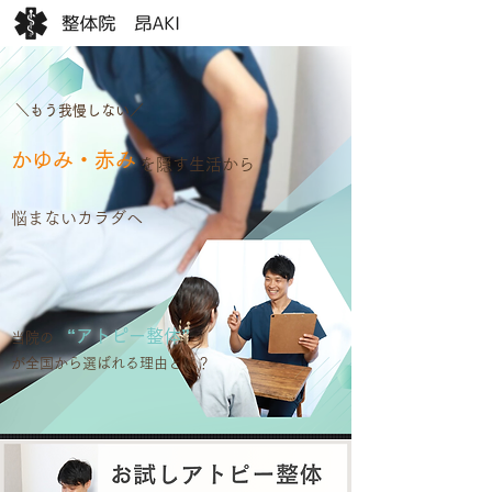
＼もう我慢しない／
かゆみ・赤み
​を隠す生活から
​悩まないカラダへ
“アトピー整体”
当院の
が全国から選ばれる理由とは？